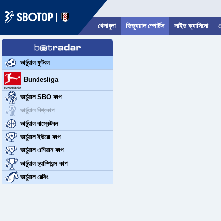
খেলাধুলা
ভিজ্যুয়াল স্পোর্টস
লাইভ ক্যাসিনো
গ
বাংলা
08/07/2026 01:02 PM
GMT
+8
ভার্চুয়াল ফুটবল
Bundesliga
ভার্চুয়াল SBO কাপ
ভার্চুয়াল বিশ্বকাপ
ভার্চুয়াল বাস্কেটবল
ভার্চুয়াল ইউরো কাপ
ভার্চুয়াল এশিয়ান কাপ
ভার্চুয়াল চ্যাম্পিয়ন্স কাপ
ভার্চুয়াল রেসিং