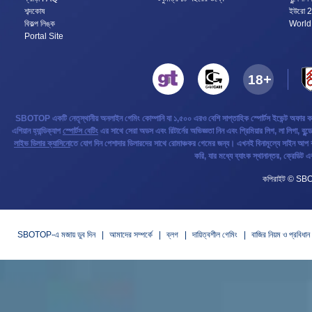
শব্দকোষ
ইউরো 2
বিকল্প লিঙ্ক
World
Portal Site
SBOTOP একটি নেতৃস্থানীয় অনলাইন গেমিং কোম্পানি যা ১,৫০০ এরও বেশি সাপ্তাহিক স্পোর্টস ইভেন্ট অফার করে, য
এশিয়ান হ্যান্ডিক্যাপ
স্পোর্টস বেটিং
এর সাথে সেরা অডস এবং রিটার্নের অভিজ্ঞতা নিন এবং প্রিমিয়ার লিগ, লা লিগা, ব
লাইভ ডিলার ক্যাসিনো
তে যোগ দিন পেশাদার ডিলারদের সাথে রোমাঞ্চকর গেমের জন্য। এখনই বিনামূল্যে সাইন আপ করু
করি, যার মধ্যে ব্যাংক স্থানান্তর, ক্রেডিট 
কপিরাইট © SBO
SBOTOP-এ মজায় ডুব দিন
আমাদের সম্পর্কে
ব্লগ
দায়িত্বশীল গেমিং
বাজির নিয়ম ও প্রবিধান