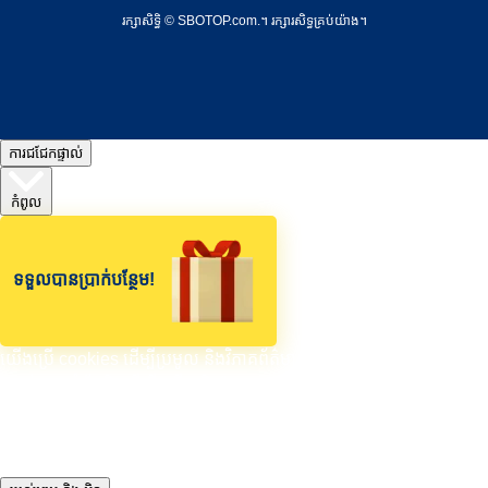
រក្សាសិទ្ធិ © SBOTOP.com.។ រក្សា​រ​សិទ្ធ​គ្រប់យ៉ាង។
ការជជែកផ្ទាល់
កំពូល
ទទួលបានប្រាក់បន្ថែម!
យើងប្រើ cookies ដើម្បីប្រមូល និងវិភាគព័ត៌មានអំពីដំណើរការ និងការប្រើ
ប្រាស់គេហទំព័រ និងដើម្បីបង្កើន និងកែសម្រួលខ្លឹមសារ និងការផ្សាយ
ពាណិជ្ជកម្មតាមបំណងរបស់អ្នក។ អ្នកអាចផ្លាស់ប្តូរការកំណត់ cookies របស់
អ្នកបានគ្រប់ពេល។ បើមិនដូច្នោះទេ យើងនឹងសន្មត់ថាអ្នកនឹងមិនមានបញ្ហាអីទេ
ក្នុងការបន្តប្រើប្រាស់។