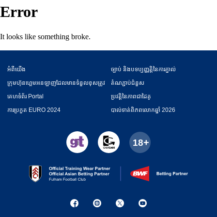
Error
It looks like something broke.
អំពី​​យើង
ច្បាប់ និងបទប្បញ្ញត្តិនៃការភ្នាល់
ក្រុមហ៊ុនហ្គេមអនឡាញដែលមានទំនួលខុសត្រូវ
តំណភ្ជាប់ជំនួស
គេហទំព័រ Portal
ប្រវត្តិនៃភាពជាដៃគូ
ការប្រកួត EURO 2024
​បាល់ទាត់​ពិភពលោកឆ្នាំ 2026